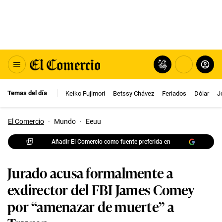
Temas del día
Keiko Fujimori
Betssy Chávez
Feriados
Dólar
J
El Comercio
·
Mundo
·
Eeuu
Añadir El Comercio como fuente preferida en
Jurado acusa formalmente a
exdirector del FBI James Comey
por “amenazar de muerte” a