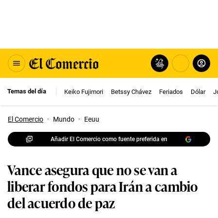
Temas del día
Keiko Fujimori
Betssy Chávez
Feriados
Dólar
J
El Comercio
·
Mundo
·
Eeuu
Añadir El Comercio como fuente preferida en
Vance asegura que no se van a
liberar fondos para Irán a cambio
del acuerdo de paz