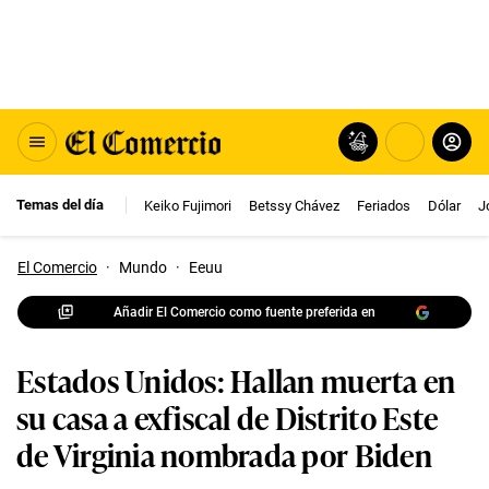
Temas del día
Keiko Fujimori
Betssy Chávez
Feriados
Dólar
J
El Comercio
·
Mundo
·
Eeuu
Añadir El Comercio como fuente preferida en
Estados Unidos: Hallan muerta en
su casa a exfiscal de Distrito Este
de Virginia nombrada por Biden