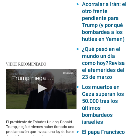
Acorralar a Irán: el
otro frente
pendiente para
Trump (y por qué
bombardea a los
hutíes en Yemen)
¿Qué pasó en el
mundo un día
como hoy?Revisa
VIDEO RECOMENDADO
el efemérides del
23 de marzo
Trump niega haber firmado la proclamación para deportar migrantes venezolanos
Los muertos en
Gaza superan los
50.000 tras los
últimos
0
bombardeos
seconds
of
israelíes
El presidente de Estados Unidos, Donald
2
Trump, negó el viernes haber firmado una
minutes,
El papa Francisco
proclamación que invoca una ley de hace
11