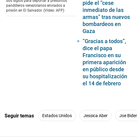
dos siglos para deportar a presuntos
pide el “cese
seconds
pandilleros venezolanos enviados a
inmediato de las
prisión en El Salvador. (Video: AFP)
armas” tras nuevos
bombardeos en
Gaza
“Gracias a todos”,
dice el papa
Francisco en su
primera aparición
en público desde
su hospitalización
el 14 de febrero
Seguir temas
Estados Unidos
Jessica Aber
Joe Bide