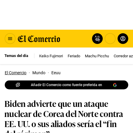
Temas del día
Keiko Fujimori
Feriado
Machu Picchu
Corredor az
El Comercio
·
Mundo
·
Eeuu
Añadir El Comercio como fuente preferida en
Biden advierte que un ataque
nuclear de Corea del Norte contra
EE. UU. o sus aliados sería el “fin