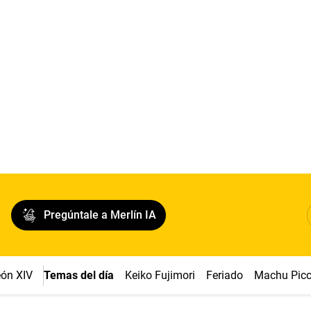
Pregúntale a Merlín IA
ón XIV
Temas del día
Keiko Fujimori
Feriado
Machu Pic