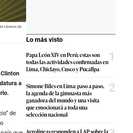
de Libreros de
Lo más visto
1
Papa León XIV en Perú: estas son
todas las actividades confirmadas en
Lima, Chiclayo, Cusco y Pucallpa
 Clinton
datura a
2
Simone Biles en Lima: paso a paso,
la agenda de la gimnasta más
rlo.
ganadora del mundo y una visita
que emocionará a toda una
cio” de
selección nacional
to
Aerolíneas responden a LAP sobre la
 país que