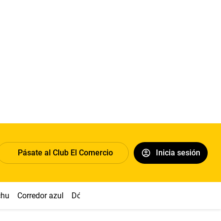
Pásate al Club El Comercio
Inicia sesión
chu
Corredor azul
Dólar
Congreso
Nasca
Acuña
Toled