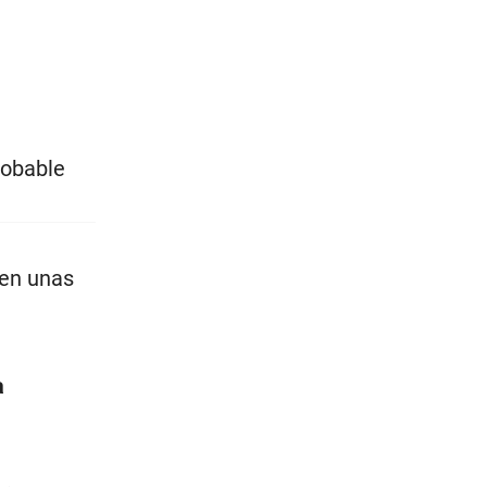
robable
 en unas
a