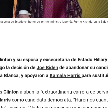
 una cena de Estado en honor del primer ministro japonés, Fumio Kishida, en la Sala 
Clinton y su esposa y exsecretaria de Estado Hillary
go la decisión de
Joe Biden
de abandonar su candi
sa Blanca, y apoyaron a
Kamala Harris
para sustitui
os
Clinton
alaban la “extraordinaria carrera de servi
arris
como candidata demócrata. “Haremos cuan
a”, insisten. “Nada nos preocupa más por nuestro