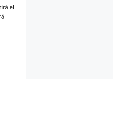
irá el
rá