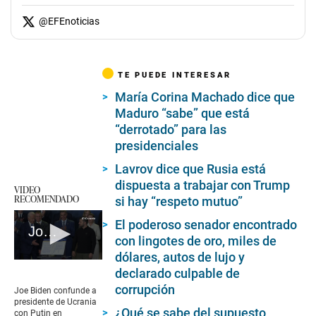
@
EFEnoticias
TE PUEDE INTERESAR
María Corina Machado dice que
Maduro “sabe” que está
“derrotado” para las
presidenciales
Lavrov dice que Rusia está
dispuesta a trabajar con Trump
VIDEO
RECOMENDADO
si hay “respeto mutuo”
El poderoso senador encontrado
Joe Biden confunde a presidente de Ucrania con Putin
con lingotes de oro, miles de
dólares, autos de lujo y
0
declarado culpable de
seconds
of
corrupción
Joe Biden confunde a
58
presidente de Ucrania
seconds
¿Qué se sabe del supuesto
con Putin en