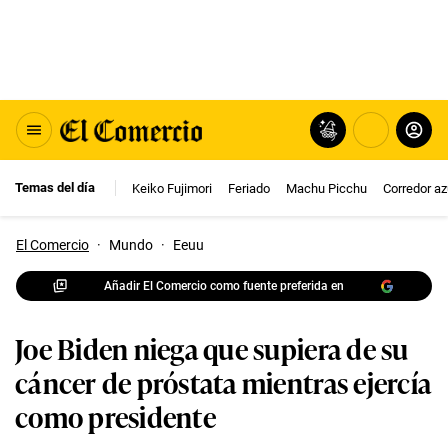
Temas del día
Keiko Fujimori
Feriado
Machu Picchu
Corredor az
El Comercio
·
Mundo
·
Eeuu
Añadir El Comercio como fuente preferida en
Joe Biden niega que supiera de su
cáncer de próstata mientras ejercía
como presidente