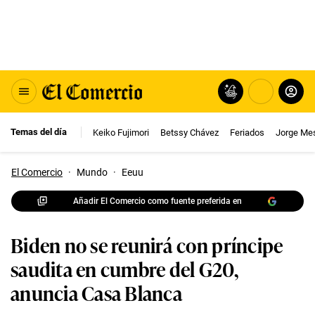
Temas del día
Keiko Fujimori
Betssy Chávez
Feriados
Jorge Me
El Comercio
·
Mundo
·
Eeuu
Añadir El Comercio como fuente preferida en
Biden no se reunirá con príncipe
saudita en cumbre del G20,
anuncia Casa Blanca