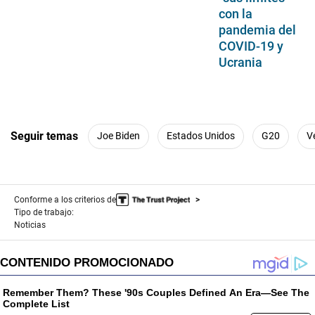
con la
pandemia del
COVID-19 y
Ucrania
Seguir temas
Joe Biden
Estados Unidos
G20
V
Conforme a los criterios de
Tipo de trabajo:
Noticias