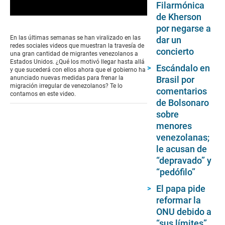
Filarmónica
de Kherson
0
seconds
por negarse a
of
En las últimas semanas se han viralizado en las
dar un
0
redes sociales videos que muestran la travesía de
concierto
seconds
una gran cantidad de migrantes venezolanos a
Estados Unidos. ¿Qué los motivó llegar hasta allá
Escándalo en
y que sucederá con ellos ahora que el gobierno ha
Brasil por
anunciado nuevas medidas para frenar la
migración irregular de venezolanos? Te lo
comentarios
contamos en este video.
de Bolsonaro
sobre
menores
venezolanas;
le acusan de
“depravado” y
“pedófilo”
El papa pide
reformar la
ONU debido a
“sus límites”