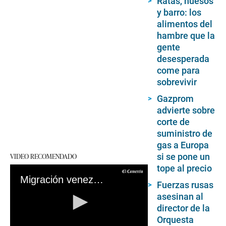
Ratas, huesos
y barro: los
alimentos del
hambre que la
gente
desesperada
come para
sobrevivir
Gazprom
advierte sobre
corte de
suministro de
gas a Europa
VIDEO RECOMENDADO
si se pone un
tope al precio
Migración venezolana a Estados Unidos: ¿Por qué se dio de forma masiva y que ocurrirá con las nuevas medidas de Biden?
Fuerzas rusas
asesinan al
director de la
Orquesta