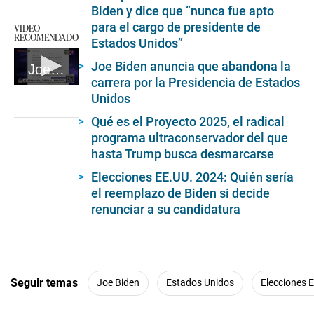
Biden y dice que “nunca fue apto
para el cargo de presidente de
VIDEO
RECOMENDADO
Estados Unidos”
Joe Biden anuncia que abandona la
Joe Biden retira su candidatura a la presidencia de los Estados Unidos
carrera por la Presidencia de Estados
0
Unidos
seconds
of
Qué es el Proyecto 2025, el radical
2
minutes,
programa ultraconservador del que
7
hasta Trump busca desmarcarse
seconds
Elecciones EE.UU. 2024: Quién sería
el reemplazo de Biden si decide
renunciar a su candidatura
Seguir temas
Joe Biden
Estados Unidos
Elecciones 