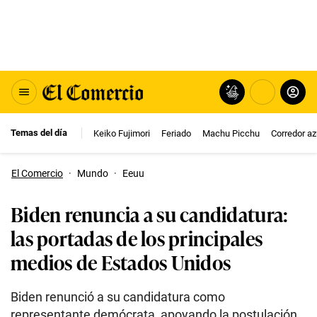
Temas del día
Keiko Fujimori
Feriado
Machu Picchu
Corredor az
El Comercio
·
Mundo
·
Eeuu
Biden renuncia a su candidatura:
las portadas de los principales
medios de Estados Unidos
Biden renunció a su candidatura como
representante demócrata, apoyando la postulación