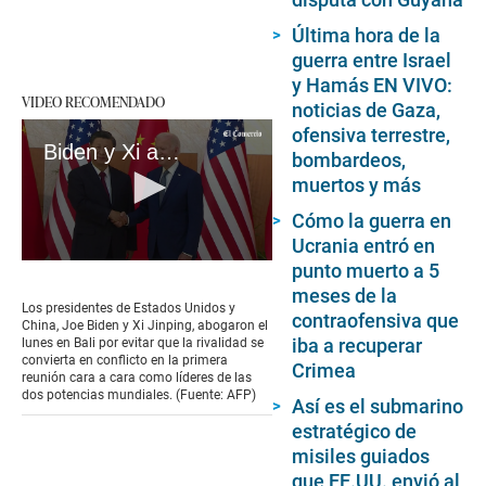
Última hora de la
guerra entre Israel
y Hamás EN VIVO:
VIDEO RECOMENDADO
noticias de Gaza,
ofensiva terrestre,
Biden y Xi abogan por evitar conflictos entre EEUU y China en su primera cumbre
bombardeos,
muertos y más
Cómo la guerra en
Ucrania entró en
0
punto muerto a 5
seconds
meses de la
of
Los presidentes de Estados Unidos y
contraofensiva que
1
China, Joe Biden y Xi Jinping, abogaron el
minute,
iba a recuperar
lunes en Bali por evitar que la rivalidad se
37
convierta en conflicto en la primera
Crimea
seconds
reunión cara a cara como líderes de las
dos potencias mundiales. (Fuente: AFP)
Así es el submarino
estratégico de
misiles guiados
que EE.UU. envió al