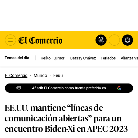
Temas del día
Keiko Fujimori
Betssy Chávez
Feriados
Alianza v
El Comercio
·
Mundo
·
Eeuu
Añadir El Comercio como fuente preferida en
EE.UU. mantiene “líneas de
comunicación abiertas” para un
encuentro Biden-Xi en APEC 2023