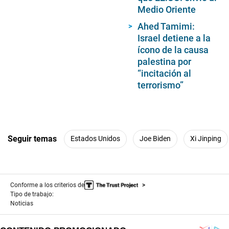
Medio Oriente
Ahed Tamimi:
Israel detiene a la
ícono de la causa
palestina por
“incitación al
terrorismo”
Seguir temas
Estados Unidos
Joe Biden
Xi Jinping
Conforme a los criterios de
Tipo de trabajo:
Noticias