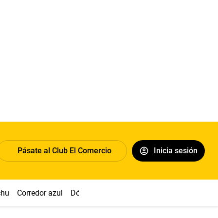
Pásate al Club El Comercio
Inicia sesión
chu
Corredor azul
Dólar
Congreso
Nasca
Acuña
Toled