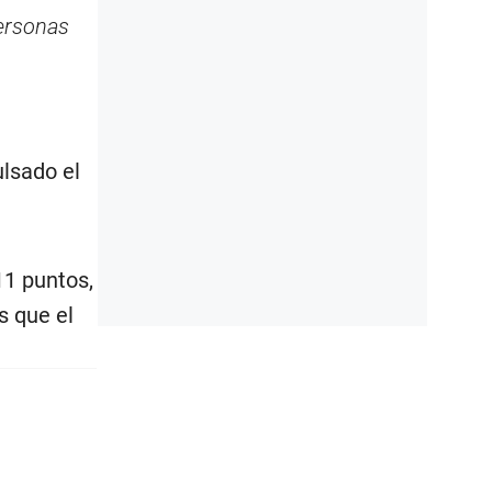
personas
ulsado el
11 puntos,
s que el