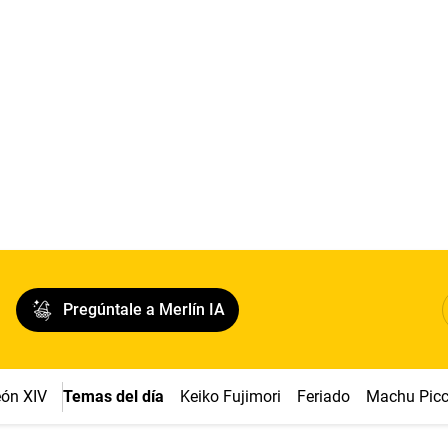
Pregúntale a Merlín IA
ón XIV
Temas del día
Keiko Fujimori
Feriado
Machu Pic