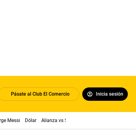
Pásate al Club El Comercio
Inicia sesión
rge Messi
Dólar
Alianza vs Sport Boys
Papa León XIV
Co