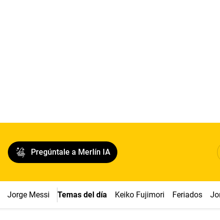
Pregúntale a Merlín IA
Jorge Messi
Temas del día
Keiko Fujimori
Feriados
Jo