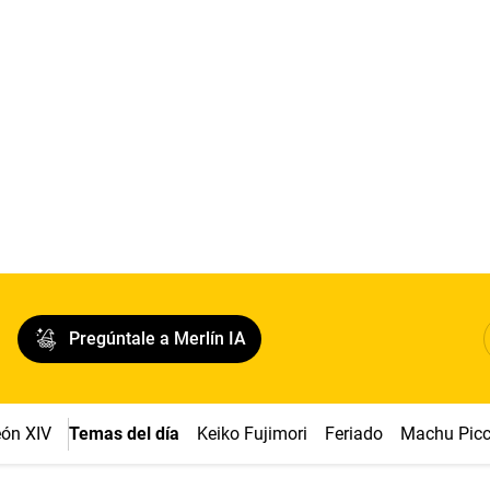
Pregúntale a Merlín IA
ón XIV
Temas del día
Keiko Fujimori
Feriado
Machu Pic