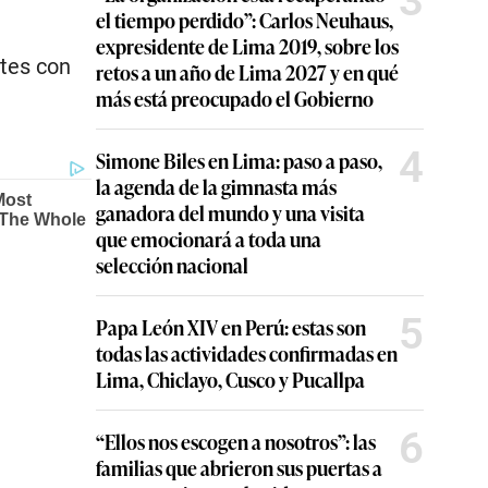
3
el tiempo perdido”: Carlos Neuhaus,
expresidente de Lima 2019, sobre los
ntes con
retos a un año de Lima 2027 y en qué
más está preocupado el Gobierno
4
Simone Biles en Lima: paso a paso,
la agenda de la gimnasta más
ganadora del mundo y una visita
que emocionará a toda una
selección nacional
5
Papa León XIV en Perú: estas son
todas las actividades confirmadas en
Lima, Chiclayo, Cusco y Pucallpa
6
“Ellos nos escogen a nosotros”: las
familias que abrieron sus puertas a