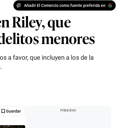
Añadir El Comercio como fuente preferida en
n Riley, que
 delitos menores
s a favor, que incluyen a los de la
.
Guardar