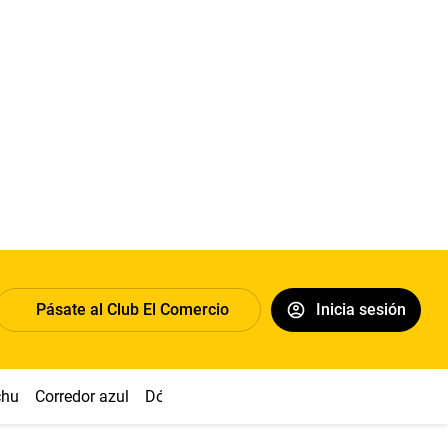
Pásate al Club El Comercio
Inicia sesión
chu
Corredor azul
Dólar
Congreso
Nasca
Acuña
Toled