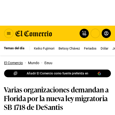
Temas del día
Keiko Fujimori
Betssy Chávez
Feriados
Dólar
J
El Comercio
·
Mundo
·
Eeuu
Añadir El Comercio como fuente preferida en
Varias organizaciones demandan a
Florida por la nueva ley migratoria
SB 1718 de DeSantis