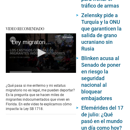
tráfico de armas
Zelensky pide a
Turquía y la ONU
que garanticen la
VIDEO RECOMENDADO
salida de grano
ucraniano sin
Ley migratoria de Florida: ¿se negará la atención médica a los inmigrantes indocumentados?
Rusia
Blinken acusa al
Senado de poner
en riesgo la
0
seguridad
seconds
of
nacional al
¿Qué pasa si me enfermo y mi estatus
3
migratorio no es legal, me pueden deportar?
bloquear
minutes,
Es la pregunta que se hacen miles de
embajadores
10
migrantes indocumentados que viven en
seconds
Florida. En este video te explicamos cómo
Efemérides del 17
impacta la Ley SB 1718.
de julio: ¿Qué
pasó en el mundo
un día como hoy?