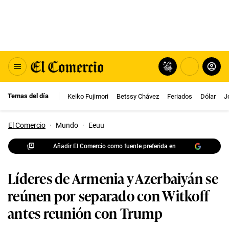
Temas del día
Keiko Fujimori
Betssy Chávez
Feriados
Dólar
J
El Comercio
·
Mundo
·
Eeuu
Añadir El Comercio como fuente preferida en
Líderes de Armenia y Azerbaiyán se
reúnen por separado con Witkoff
antes reunión con Trump