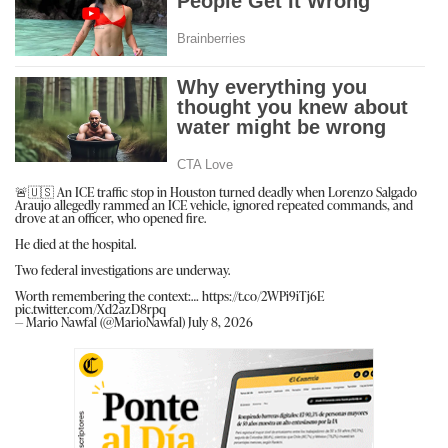
🚨🇺🇸 An ICE traffic stop in Houston turned deadly when Lorenzo Salgado
Araujo allegedly rammed an ICE vehicle, ignored repeated commands, and
drove at an officer, who opened fire.
He died at the hospital.
Two federal investigations are underway.
Worth remembering the context:…
https://t.co/2WPi9iTj6E
pic.twitter.com/Xd2azD8rpq
— Mario Nawfal (@MarioNawfal)
July 8, 2026