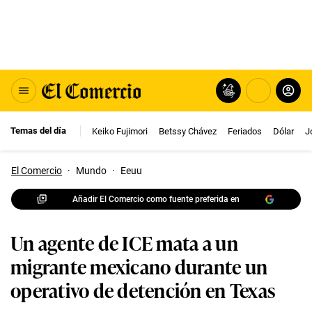
Temas del día
Keiko Fujimori
Betssy Chávez
Feriados
Dólar
J
El Comercio
·
Mundo
·
Eeuu
Añadir El Comercio como fuente preferida en
Un agente de ICE mata a un
migrante mexicano durante un
operativo de detención en Texas