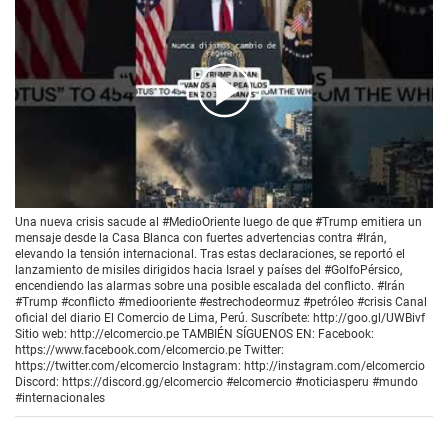
00:00
/
00:26
Una nueva crisis sacude al #MedioOriente luego de que #Trump emitiera un
mensaje desde la Casa Blanca con fuertes advertencias contra #Irán,
elevando la tensión internacional. Tras estas declaraciones, se reportó el
lanzamiento de misiles dirigidos hacia Israel y países del #GolfoPérsico,
encendiendo las alarmas sobre una posible escalada del conflicto. #Irán
#Trump #conflicto #mediooriente #estrechodeormuz #petróleo #crisis Canal
oficial del diario El Comercio de Lima, Perú. Suscríbete: http://goo.gl/UWBivf
Sitio web: http://elcomercio.pe TAMBIÉN SÍGUENOS EN: Facebook:
https://www.facebook.com/elcomercio.pe Twitter:
https://twitter.com/elcomercio Instagram: http://instagram.com/elcomercio
Discord: https://discord.gg/elcomercio #elcomercio #noticiasperu #mundo
#internacionales