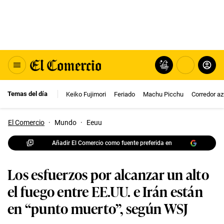
Temas del día
Keiko Fujimori
Feriado
Machu Picchu
Corredor az
El Comercio
·
Mundo
·
Eeuu
Añadir El Comercio como fuente preferida en
Los esfuerzos por alcanzar un alto
el fuego entre EE.UU. e Irán están
en “punto muerto”, según WSJ