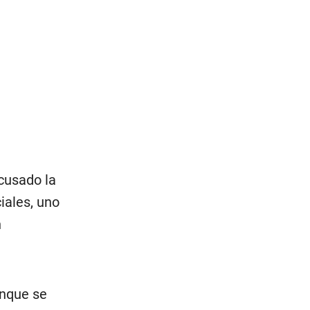
acusado la
iales, uno
n
unque se