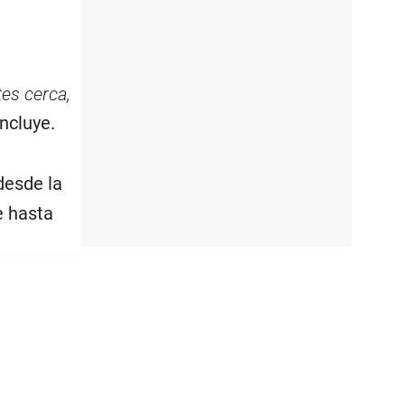
tes cerca,
oncluye.
desde la
e hasta