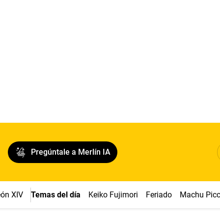
Pregúntale a Merlín IA
ón XIV
Temas del día
Keiko Fujimori
Feriado
Machu Pic