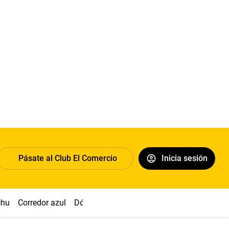
Pásate al Club El Comercio
Inicia sesión
chu
Corredor azul
Dólar
Congreso
Nasca
Acuña
Toled