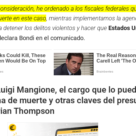
onsideración, he ordenado a los fiscales federales q
uerte en este caso
, mientras implementamos la agen
 detener los delitos violentos y hacer que
Estados U
 declara Bondi en el comunicado.
uigi Mangione, el cargo que lo pue
ena de muerte y otras claves del pres
rian Thompson