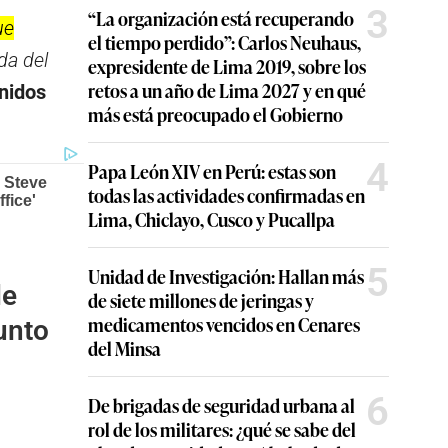
3
“La organización está recuperando
ue
el tiempo perdido”: Carlos Neuhaus,
da del
expresidente de Lima 2019, sobre los
retos a un año de Lima 2027 y en qué
nidos
más está preocupado el Gobierno
4
Papa León XIV en Perú: estas son
todas las actividades confirmadas en
Lima, Chiclayo, Cusco y Pucallpa
5
Unidad de Investigación: Hallan más
de
de siete millones de jeringas y
medicamentos vencidos en Cenares
unto
del Minsa
6
De brigadas de seguridad urbana al
rol de los militares: ¿qué se sabe del