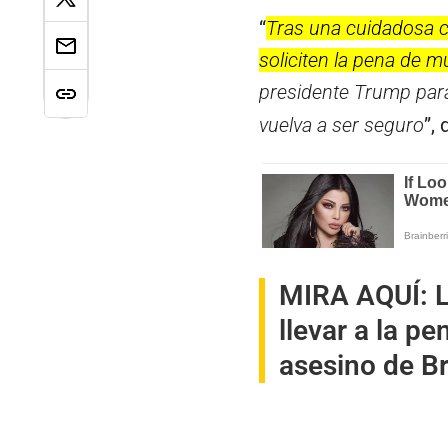
“
Tras una cuidadosa c
soliciten la pena de m
presidente Trump para
vuelva a ser seguro
”,
MIRA AQUÍ:
L
llevar a la p
asesino de B