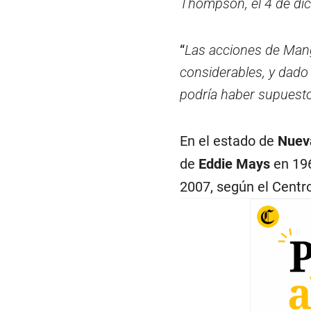
Thompson, el 4 de di
“
Las acciones de Mang
considerables, y dado 
podría haber supuesto
En el estado de
Nuev
de
Eddie Mays
en 196
2007, según el Centr