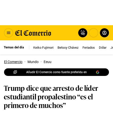
Temas del día
Keiko Fujimori
Betssy Chávez
Feriados
Dólar
J
El Comercio
·
Mundo
·
Eeuu
Añadir El Comercio como fuente preferida en
Trump dice que arresto de líder
estudiantil propalestino “es el
primero de muchos”