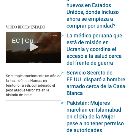
huevos en Estados
Unidos, donde incluso
ahora se empieza a
comprar por unidad?
VIDEO RECOMENDADO
La médica peruana que
EC | Guerra en Gaza: A un año del ataque mortal de Hamás en Israel (loop)
está de misión en
Ucrania y coordina el
acceso a la salud cerca
del frente de guerra
0
seconds
Servicio Secreto de
of
Se cumple exactamente un año de
EE.UU. disparó a hombre
17
la incursión de Hamas en
seconds
armado cerca de la Casa
territorio israelí, considerado el
peor ataque terrorista en la
Blanca
historia de Israel.
Pakistán: Mujeres
marchan en Islamabad
en el Día de la Mujer
pese a no tener permiso
de autoridades