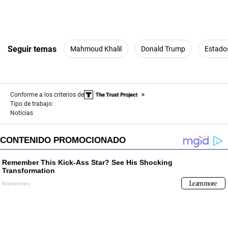
Seguir temas
Mahmoud Khalil
Donald Trump
Estado
Conforme a los criterios de
Tipo de trabajo:
Noticias