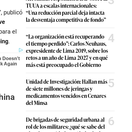
3
TUUA a escalas internacionales:
“Una reducción parcial deja intacta
”, publicó
la desventaja competitiva de fondo”
ve
para el
4
“La organización está recuperando
ping
.
el tiempo perdido”: Carlos Neuhaus,
expresidente de Lima 2019, sobre los
retos a un año de Lima 2027 y en qué
más está preocupado el Gobierno
5
Unidad de Investigación: Hallan más
de siete millones de jeringas y
medicamentos vencidos en Cenares
hina
del Minsa
6
De brigadas de seguridad urbana al
rol de los militares: ¿qué se sabe del