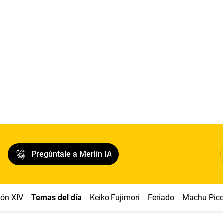
Pregúntale a Merlín IA
ón XIV
Temas del día
Keiko Fujimori
Feriado
Machu Pic