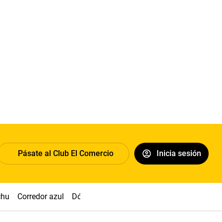
Pásate al Club El Comercio
Inicia sesión
chu
Corredor azul
Dólar
Congreso
Nasca
Acuña
Toled