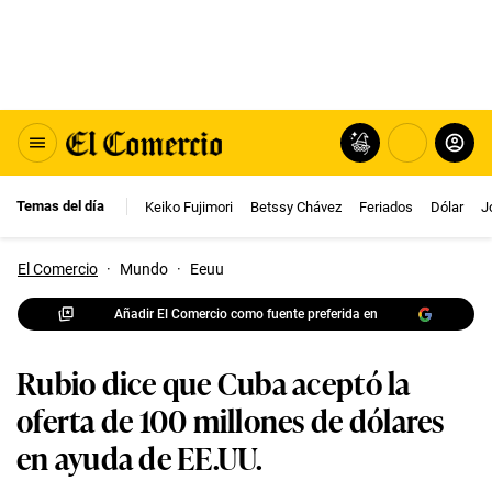
Temas del día
Keiko Fujimori
Betssy Chávez
Feriados
Dólar
J
El Comercio
·
Mundo
·
Eeuu
Añadir El Comercio como fuente preferida en
Rubio dice que Cuba aceptó la
oferta de 100 millones de dólares
en ayuda de EE.UU.