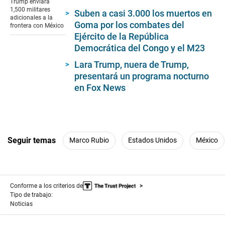
Trump enviará
2
1,500 militares
Suben a casi 3.000 los muertos en
minutes,
adicionales a la
2
Goma por los combates del
frontera con México
seconds
Ejército de la República
Democrática del Congo y el M23
Lara Trump, nuera de Trump,
presentará un programa nocturno
en Fox News
Seguir temas
Marco Rubio
Estados Unidos
México
Conforme a los criterios de
Tipo de trabajo:
Noticias