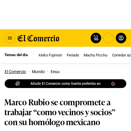
Temas del día
Keiko Fujimori
Feriado
Machu Picchu
Corredor az
El Comercio
·
Mundo
·
Eeuu
Añadir El Comercio como fuente preferida en
Marco Rubio se compromete a
trabajar “como vecinos y socios”
con su homólogo mexicano