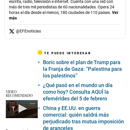
escrita, radio, televisión e internet. Cuenta con una red con
más de tres mil periodistas de 60 nacionalidades. Opera 24
horas al día desde al menos, 180 ciudades de 110 países.
Ver
más
@
EFEnoticias
TE PUEDE INTERESAR
Boric sobre el plan de Trump para
la Franja de Gaza: “Palestina para
los palestinos”
¿Qué pasó en el mundo un día
VIDEO
como hoy? Consulta AQUÍ la
RECOMENDADO
efemérides del 5 de febrero
China y EE.UU. en guerra
Trump enviará 1.500 militares adicionales a la frontera con México
comercial: quién saldrá más
0
perjudicado tras mutua imposición
seconds
de aranceles
of