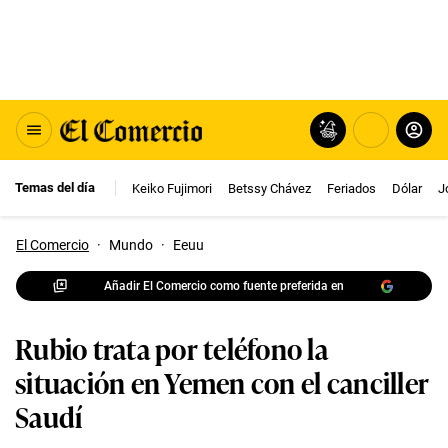
Temas del día
Keiko Fujimori
Betssy Chávez
Feriados
Dólar
J
El Comercio
·
Mundo
·
Eeuu
Añadir El Comercio como fuente preferida en
Rubio trata por teléfono la
situación en Yemen con el canciller
Saudí