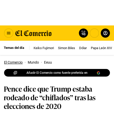
Temas del día
Keiko Fujimori
Simon Biles
Dólar
Papa León XIV
El Comercio
·
Mundo
·
Eeuu
Añadir El Comercio como fuente preferida en
Pence dice que Trump estaba
rodeado de “chiflados” tras las
elecciones de 2020