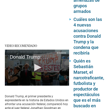
amenazas de
grupos
armados
Cuáles son las
4 nuevas
acusaciones
contra Donald
Trump y la
VIDEO RECOMENDADO
condena que
recibiría
Donald Trump: Seguidores y detractores protestan a las afueras del juicio
Quién es
Sebastián
Marset, el
narcotraficante,
futbolista y
0
productor de
seconds
espectáculos
of
Donald Trump, el primer presidente y
3
que es el más
expresidente en la historia de Estados Unidos en
minutes,
afrontar una acusación federal, compareció hoy
buscado en
48
ante el juez federal Jonathan Goodman en