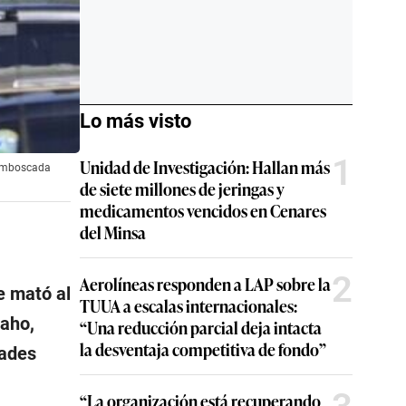
Lo más visto
1
Unidad de Investigación: Hallan más
a emboscada
de siete millones de jeringas y
medicamentos vencidos en Cenares
del Minsa
2
Aerolíneas responden a LAP sobre la
e mató al
TUUA a escalas internacionales:
daho,
“Una reducción parcial deja intacta
la desventaja competitiva de fondo”
dades
“La organización está recuperando