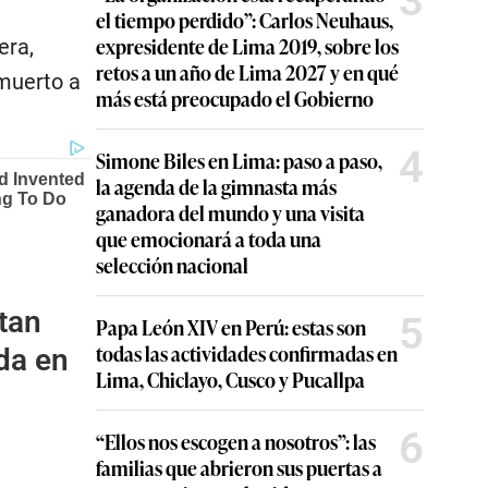
3
el tiempo perdido”: Carlos Neuhaus,
expresidente de Lima 2019, sobre los
era,
retos a un año de Lima 2027 y en qué
muerto a
más está preocupado el Gobierno
4
Simone Biles en Lima: paso a paso,
la agenda de la gimnasta más
ganadora del mundo y una visita
que emocionará a toda una
selección nacional
tan
5
Papa León XIV en Perú: estas son
todas las actividades confirmadas en
ada en
Lima, Chiclayo, Cusco y Pucallpa
6
“Ellos nos escogen a nosotros”: las
familias que abrieron sus puertas a