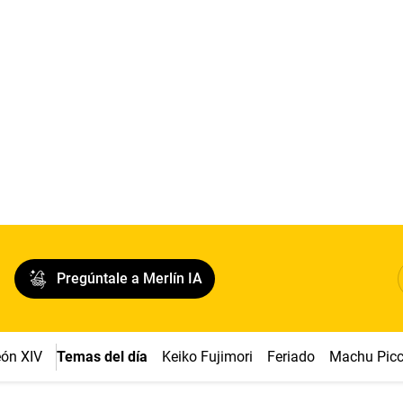
Pregúntale a Merlín IA
ón XIV
Temas del día
Keiko Fujimori
Feriado
Machu Pic