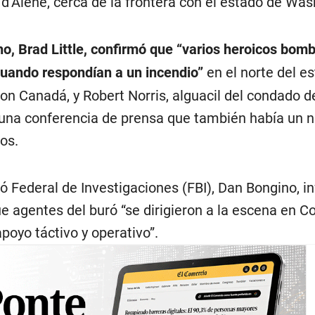
 d’Alene, cerca de la frontera con el estado de Was
ho, Brad Little, confirmó que “varios heroicos bom
cuando respondían a un incendio”
en el norte del es
con Canadá, y Robert Norris, alguacil del condado d
 una conferencia de prensa que también había un
os.
ró Federal de Investigaciones (FBI), Dan Bongino, 
e agentes del buró “se dirigieron a la escena en C
poyo táctivo y operativo”.