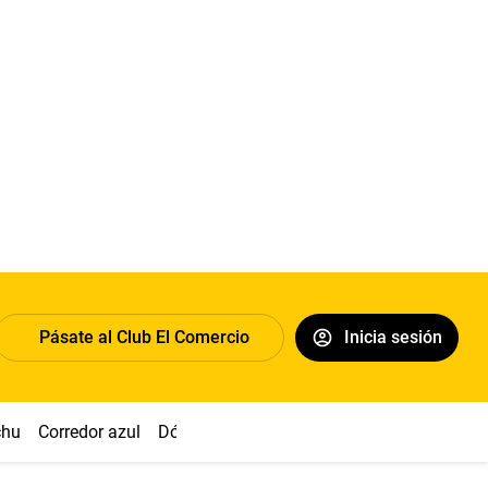
Pásate al Club El Comercio
Inicia sesión
chu
Corredor azul
Dólar
Congreso
Nasca
Acuña
Toled