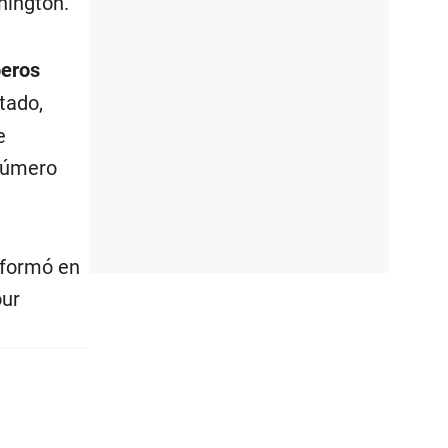
hington.
beros
tado,
e
 número
informó en
our