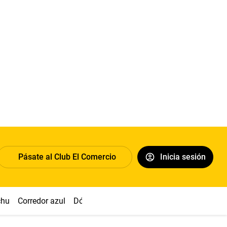
Pásate al Club El Comercio
Inicia sesión
chu
Corredor azul
Dólar
Congreso
Nasca
Acuña
Toled