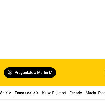
Pregúntale a Merlín IA
ón XIV
Temas del día
Keiko Fujimori
Feriado
Machu Pic