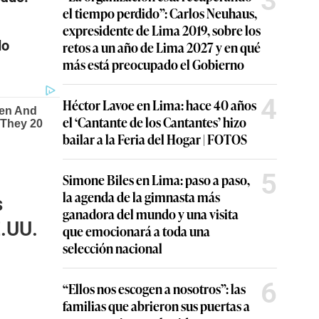
3
el tiempo perdido”: Carlos Neuhaus,
expresidente de Lima 2019, sobre los
do
retos a un año de Lima 2027 y en qué
más está preocupado el Gobierno
4
Héctor Lavoe en Lima: hace 40 años
el ‘Cantante de los Cantantes’ hizo
bailar a la Feria del Hogar | FOTOS
5
Simone Biles en Lima: paso a paso,
la agenda de la gimnasta más
s
ganadora del mundo y una visita
E.UU.
que emocionará a toda una
selección nacional
6
“Ellos nos escogen a nosotros”: las
familias que abrieron sus puertas a