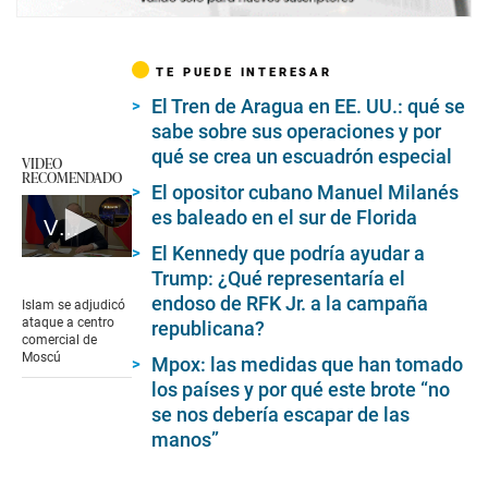
TE PUEDE INTERESAR
El Tren de Aragua en EE. UU.: qué se
sabe sobre sus operaciones y por
qué se crea un escuadrón especial
VIDEO
RECOMENDADO
El opositor cubano Manuel Milanés
es baleado en el sur de Florida
Vladimir Putin acepta ataque a centro comercial por parte del islamismo radical
El Kennedy que podría ayudar a
0
Trump: ¿Qué representaría el
seconds
of
endoso de RFK Jr. a la campaña
Islam se adjudicó
1
ataque a centro
republicana?
minute,
comercial de
21
Moscú
Mpox: las medidas que han tomado
seconds
los países y por qué este brote “no
se nos debería escapar de las
manos”