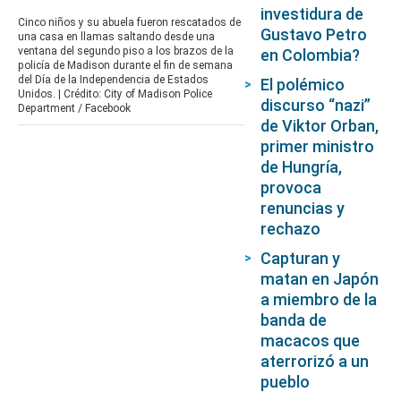
seconds
investidura de
of
Cinco niños y su abuela fueron rescatados de
3
Gustavo Petro
una casa en llamas saltando desde una
minutes,
ventana del segundo piso a los brazos de la
en Colombia?
28
policía de Madison durante el fin de semana
seconds
del Día de la Independencia de Estados
El polémico
Unidos. | Crédito: City of Madison Police
discurso “nazi”
Department / Facebook
de Viktor Orban,
primer ministro
de Hungría,
provoca
renuncias y
rechazo
Capturan y
matan en Japón
a miembro de la
banda de
macacos que
aterrorizó a un
pueblo