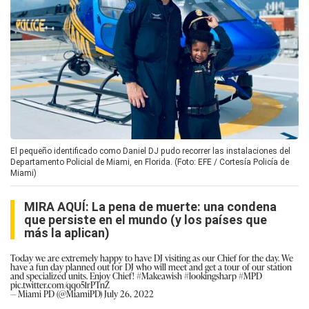
El pequeño identificado como Daniel DJ pudo recorrer las instalaciones del
Departamento Policial de Miami, en Florida. (Foto: EFE / Cortesía Policía de
Miami)
MIRA AQUÍ:
La pena de muerte: una condena
que persiste en el mundo (y los países que
más la aplican)
Today we are extremely happy to have DJ visiting as our Chief for the day. We
have a fun day planned out for DJ who will meet and get a tour of our station
and specialized units. Enjoy Chief!
#Makeawish
#lookingsharp
#MPD
pic.twitter.com/qqo51rPTnZ
— Miami PD (@MiamiPD)
July 26, 2022