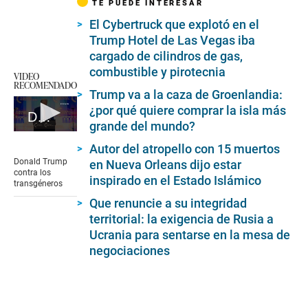
TE PUEDE INTERESAR
El Cybertruck que explotó en el
Trump Hotel de Las Vegas iba
cargado de cilindros de gas,
combustible y pirotecnia
VIDEO
RECOMENDADO
Trump va a la caza de Groenlandia:
¿por qué quiere comprar la isla más
Donald Trump: promesas para el 2025
grande del mundo?
0
seconds
Autor del atropello con 15 muertos
of
Donald Trump
en Nueva Orleans dijo estar
2
contra los
inspirado en el Estado Islámico
minutes,
transgéneros
25
Que renuncie a su integridad
seconds
territorial: la exigencia de Rusia a
Ucrania para sentarse en la mesa de
negociaciones