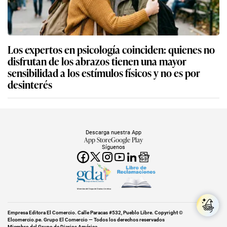
Los expertos en psicología coinciden: quienes no
disfrutan de los abrazos tienen una mayor
sensibilidad a los estímulos físicos y no es por
desinterés
Descarga nuestra App
App Store
Google Play
Síguenos
Miembro del Grupo de Diarios América
Empresa Editora El Comercio. Calle Paracas #532, Pueblo Libre. Copyright ©
Elcomercio.pe. Grupo El Comercio — Todos los derechos reservados
Miembro del Grupo de Diarios América