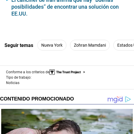
posibilidades” de encontrar una solución con
EE.UU.
Seguir temas
Nueva York
Zohran Mamdani
Estados 
Conforme a los criterios de
Tipo de trabajo:
Noticias