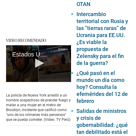
OTAN
Intercambio
territorial con Rusia y
las “tierras raras” de
Ucrania para EE.UU.
VIDEO RECOMENDADO
¿Es viable la
propuesta de
Estados Unidos: hombre prende fuego a mujer en metro de Brooklyn
Zelensky para el fin
de la guerra?
¿Qué pasó en el
mundo un día como
0
hoy? Consulta la
seconds
efemérides del 12 de
of
La policía de Nueva York arrestó a un
44
febrero
hombre sospechoso de prender fuego y
seconds
matar a una mujer en el metro de
Salidas de ministros
Brooklyn, incidente que calificó como
"uno de los crímenes más perversos"
y crisis de
que se pueda cometer. (Video: TV Perú)
gobernabilidad: ¿qué
tan debilitado está el