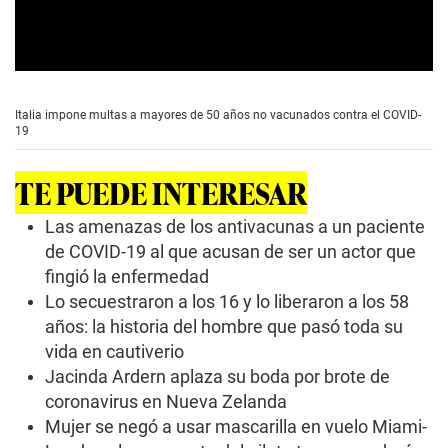
0
s
e
Italia impone multas a mayores de 50 años no vacunados contra el COVID-
c
19
o
n
d
TE PUEDE INTERESAR
s
o
f
Las amenazas de los antivacunas a un paciente
0
de COVID-19 al que acusan de ser un actor que
s
e
fingió la enfermedad
c
Lo secuestraron a los 16 y lo liberaron a los 58
o
n
años: la historia del hombre que pasó toda su
d
s
vida en cautiverio
Jacinda Ardern aplaza su boda por brote de
coronavirus en Nueva Zelanda
Mujer se negó a usar mascarilla en vuelo Miami-