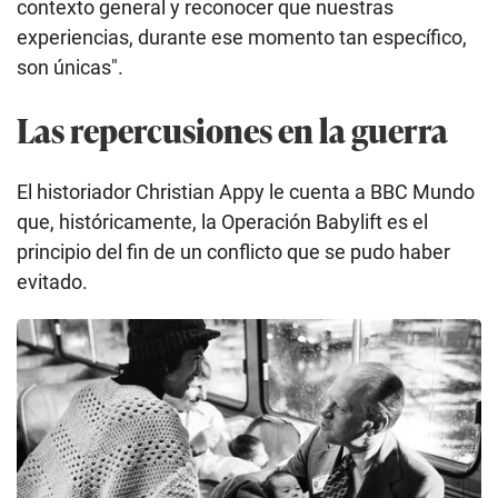
pequeños. (GETTY IMAGES).
"Con el tiempo nos volvimos muy cercanas. Y de
hecho, fuimos juntas a Vietnam y decidimos escribir
un libro", cuenta Aryn, explicando que la operación
es un tema que resurge una y otra vez en su vida.
"Es una historia compleja y hermosa con la que las
personas tienden a conectar [...] El hecho de que
hubo gente involucrada como voluntarios, cómo
nosotros", continúa Aryn refiriéndose a los niños que
fueron evacuados en la operación, "nos hace ver
contexto general y reconocer que nuestras
experiencias, durante ese momento tan específico,
son únicas".
Las repercusiones en la guerra