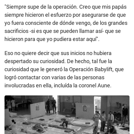
Aryn Lockhart cree haber sido una de las bebés del primer vuelo de la
Operación Babylift. (BASE CONJUNTA SAN ANTONIO).
"De cierta manera, simplemente acepté que las
cosas eran como son", le cuenta a BBC Mundo.
Aryn dice que aprendió sobre la Operación Babylift
como alguien podría aprender sobre las gestas de
sus tíos y abuelos.
"Siempre supe de la operación. Creo que mis papás
siempre hicieron el esfuerzo por asegurarse de que
yo fuera consciente de dónde vengo, de los grandes
sacrificios -si es que se pueden llamar así- que se