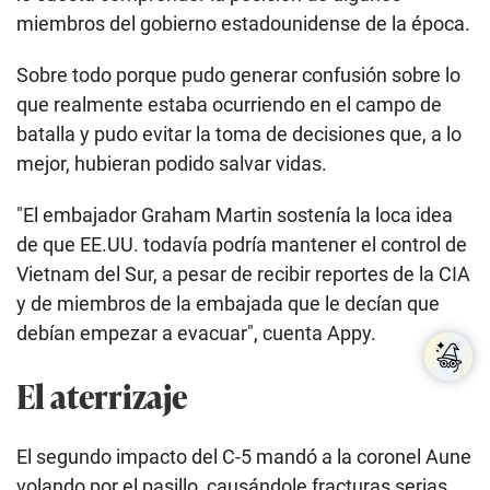
"EE.UU. fue el agresor principal", explica.
"Si EE.UU. no hubiera intervenido para apoyar la
reconquista francesa de Indochina después de la
Segunda Guerra Mundial, Vietnam se hubiera
reunificado como se había establecido en los
acuerdos de Ginebra de 1954, bajo un gobierno
único electo democráticamente, evitando la guerra
que causó la muerte a tres millones de personas".
Y aunque entiende la realidad de la guerra, dice que
le cuesta comprender la posición de algunos
miembros del gobierno estadounidense de la época.
Sobre todo porque pudo generar confusión sobre lo
que realmente estaba ocurriendo en el campo de
batalla y pudo evitar la toma de decisiones que, a lo