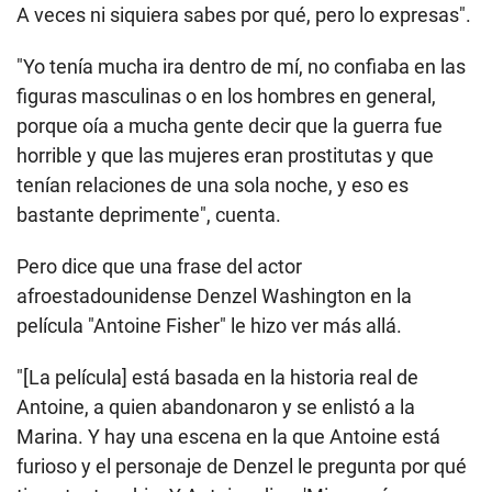
Para Saran, era clave entender su pasado para poder seguir adelante.
(SARAN BYNUM).
"¿Sabes? A veces, cuando estás lidiando con
traumas, especialmente si eres un niño, lo expresas.
A veces ni siquiera sabes por qué, pero lo expresas".
"Yo tenía mucha ira dentro de mí, no confiaba en las
figuras masculinas o en los hombres en general,
porque oía a mucha gente decir que la guerra fue