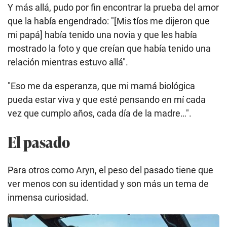
Entre los miles de niños que salieron de Vietnam, había hijos de soldados
estadounidenses con mujeres vietnamitas. (GETTY IMAGES).
"Fui a visitar a mis tíos durante un día de acción de
gracias", le contó Saran a BBC Mundo. "Todos me
dijeron por separado que mi papá sabía que yo
existía. Aunque no sabía si era niña o niño, él sabía
que había tenido un bebé en Vietnam."
Y más allá, pudo por fin encontrar la prueba del amor
que la había engendrado: "[Mis tíos me dijeron que
mi papá] había tenido una novia y que les había
mostrado la foto y que creían que había tenido una
relación mientras estuvo allá".