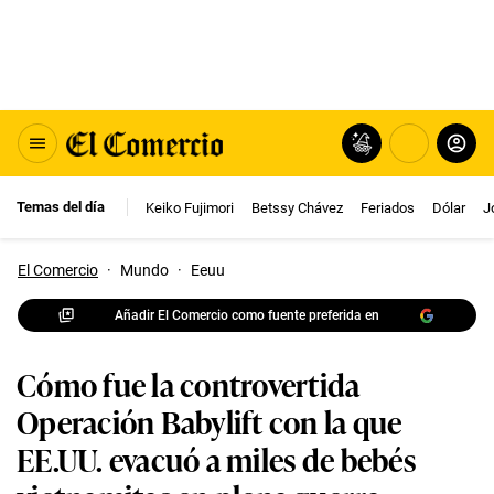
Temas del día
Keiko Fujimori
Betssy Chávez
Feriados
Dólar
J
El Comercio
·
Mundo
·
Eeuu
Añadir El Comercio como fuente preferida en
Cómo fue la controvertida
Operación Babylift con la que
EE.UU. evacuó a miles de bebés