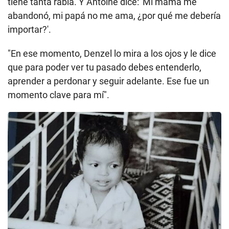
horrible y que las mujeres eran prostitutas y que
tenían relaciones de una sola noche, y eso es
bastante deprimente", cuenta.
Pero dice que una frase del actor
afroestadounidense Denzel Washington en la
película "Antoine Fisher" le hizo ver más allá.
"[La película] está basada en la historia real de
Antoine, a quien abandonaron y se enlistó a la
Marina. Y hay una escena en la que Antoine está
furioso y el personaje de Denzel le pregunta por qué
tiene tanta rabia. Y Antoine dice: 'Mi mamá me
abandonó, mi papá no me ama, ¿por qué me debería
importar?'.
"En ese momento, Denzel lo mira a los ojos y le dice