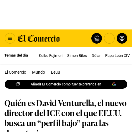
Temas del día
Keiko Fujimori
Simon Biles
Dólar
Papa León XIV
El Comercio
·
Mundo
·
Eeuu
Añadir El Comercio como fuente preferida en
Quién es David Venturella, el nuevo
director del ICE con el que EE.UU.
busca un “perfil bajo” para las