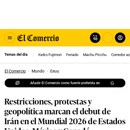
Temas del día
Keiko Fujimori
Feriado
Machu Picchu
Corredor az
El Comercio
·
Mundo
·
Eeuu
Añadir El Comercio como fuente preferida en
Restricciones, protestas y
geopolítica marcan el debut de
Irán en el Mundial 2026 de Estados