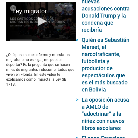
nuevas
acusaciones contra
Ley migratoria de Florida: ¿se negará la atención médica a los inmigrantes indocumentados?
Donald Trump y la
condena que
recibiría
Quién es Sebastián
0
Marset, el
seconds
of
narcotraficante,
¿Qué pasa si me enfermo y mi estatus
3
migratorio no es legal, me pueden
futbolista y
minutes,
deportar? Es la pregunta que se hacen
productor de
10
miles de migrantes indocumentados que
seconds
espectáculos que
viven en Florida. En este video te
explicamos cómo impacta la Ley SB
es el más buscado
1718.
en Bolivia
La oposición acusa
a AMLO de
“adoctrinar” a la
niñez con nuevos
libros escolares