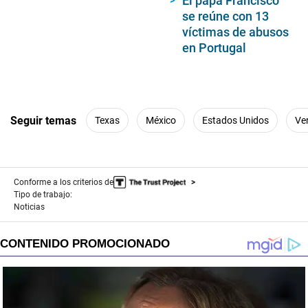
El papa Francisco
se reúne con 13
víctimas de abusos
en Portugal
Seguir temas
Texas
México
Estados Unidos
Ve
Conforme a los criterios de
Tipo de trabajo:
Noticias