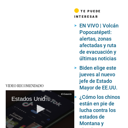
TE PUEDE
INTERESAR
EN VIVO | Volcán
Popocatépetl:
alertas, zonas
afectadas y ruta
de evacuación y
últimas noticias
Biden elige este
jueves al nuevo
jefe de Estado
VIDEO RECOMENDADO
Mayor de EE.UU.
¿Cómo los chinos
Estados Unidos: Montana se convierte en el primer estado en prohibir TikTok
están en pie de
lucha contra los
estados de
Montana y