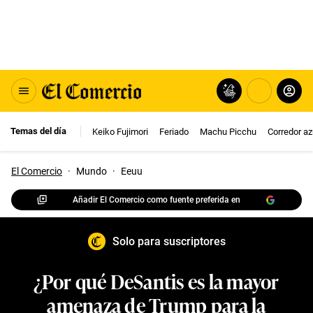
Temas del día
Keiko Fujimori
Feriado
Machu Picchu
Corredor az
El Comercio
·
Mundo
·
Eeuu
Añadir El Comercio como fuente preferida en
Solo para suscriptores
¿Por qué DeSantis es la mayor
amenaza de Trump para la