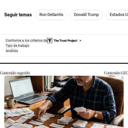
Seguir temas
Ron DeSantis
Donald Trump
Estados U
Conforme a los criterios de
Tipo de trabajo:
Análisis
Contenido sugerido
Contenido
GEC