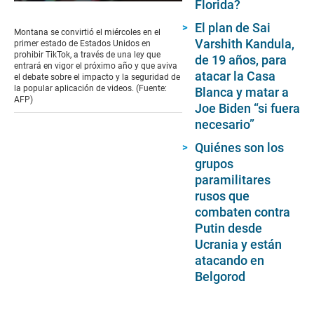
Florida?
0
seconds
El plan de Sai
of
Montana se convirtió el miércoles en el
1
Varshith Kandula,
primer estado de Estados Unidos en
minute,
prohibir TikTok, a través de una ley que
de 19 años, para
24
entrará en vigor el próximo año y que aviva
seconds
atacar la Casa
el debate sobre el impacto y la seguridad de
la popular aplicación de videos. (Fuente:
Blanca y matar a
AFP)
Joe Biden “si fuera
necesario”
Quiénes son los
grupos
paramilitares
rusos que
combaten contra
Putin desde
Ucrania y están
atacando en
Belgorod