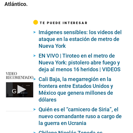
Atlántico.
TE PUEDE INTERESAR
Imágenes sensibles: los videos del
ataque en la estación de metro de
Nueva York
EN VIVO | Tiroteo en el metro de
Nueva York: pistolero abre fuego y
deja al menos 16 heridos | VIDEOS
VIDEO
RECOMENDADO
Cali Baja, la megarregión en la
frontera entre Estados Unidos y
Gabriel Boric llega a la presidencia de Chile como promesa de una nueva izquierda
México que genera millones de
dólares
0
seconds
of
Quién es el “carnicero de Siria”, el
2
nuevo comandante ruso a cargo de
minutes,
la guerra en Ucrania
44
seconds
Chileno Nicolás Zepeda es