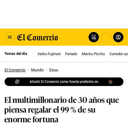
Temas del día
Keiko Fujimori
Feriado
Machu Picchu
Corredor az
El Comercio
·
Mundo
·
Eeuu
Añadir El Comercio como fuente preferida en
El multimillonario de 30 años que
piensa regalar el 99 % de su
enorme fortuna