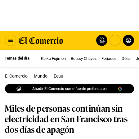
Temas del día
Keiko Fujimori
Betssy Chávez
Feriados
Dólar
J
El Comercio
·
Mundo
·
Eeuu
Añadir El Comercio como fuente preferida en
Miles de personas continúan sin
electricidad en San Francisco tras
dos días de apagón