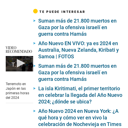
TE PUEDE INTERESAR
Suman más de 21.800 muertos en
Gaza por la ofensiva israelí en
guerra contra Hamás
Año Nuevo EN VIVO: ya es 2024 en
VIDEO
Australia, Nueva Zelanda, Kiribati y
RECOMENDADO
Samoa | FOTOS
Terremoto en Japón en las primeras horas del 2024
Suman más de 21.800 muertos en
Gaza por la ofensiva israelí en
0
seconds
guerra contra Hamás
of
Terremoto en
11
La isla Kiritimati, el primer territorio
Japón en las
seconds
primeras horas
en celebrar la llegada del Año Nuevo
del 2024
2024; ¿dónde se ubica?
Año Nuevo 2024 en Nueva York: ¿A
qué hora y cómo ver en vivo la
celebración de Nochevieja en Times