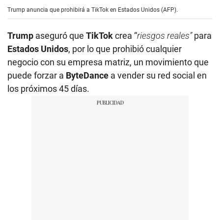
e
Trump anuncia que prohibirá a TikTok en Estados Unidos (AFP).
c
o
n
Trump
aseguró que
TikTok
crea “
riesgos reales”
para
d
s
Estados Unidos
, por lo que prohibió cualquier
o
negocio con su empresa matriz, un movimiento que
f
1
puede forzar a
ByteDance
a vender su red social en
m
i
los próximos 45 días.
n
u
t
e
,
1
6
s
e
c
o
n
d
s