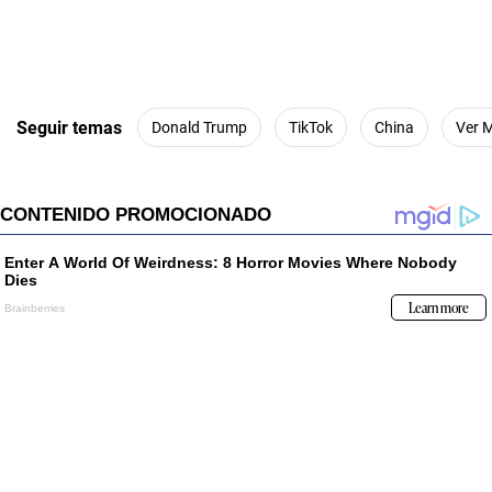
Seguir temas
Donald Trump
TikTok
China
Ver 