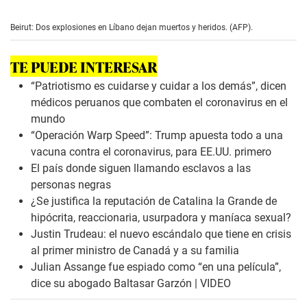
0
s
e
Beirut: Dos explosiones en Líbano dejan muertos y heridos. (AFP).
c
o
n
TE PUEDE INTERESAR
d
s
“Patriotismo es cuidarse y cuidar a los demás”, dicen
o
f
médicos peruanos que combaten el coronavirus en el
1
mundo
m
i
“Operación Warp Speed”: Trump apuesta todo a una
n
vacuna contra el coronavirus, para EE.UU. primero
u
t
El país donde siguen llamando esclavos a las
e
personas negras
,
3
¿Se justifica la reputación de Catalina la Grande de
3
hipócrita, reaccionaria, usurpadora y maníaca sexual?
s
e
Justin Trudeau: el nuevo escándalo que tiene en crisis
c
al primer ministro de Canadá y a su familia
o
n
Julian Assange fue espiado como “en una película”,
d
dice su abogado Baltasar Garzón | VIDEO
s