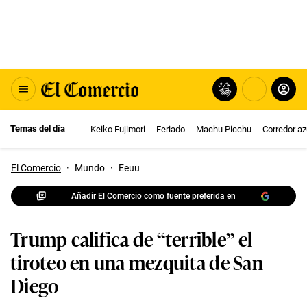
Temas del día
Keiko Fujimori
Feriado
Machu Picchu
Corredor az
El Comercio
·
Mundo
·
Eeuu
Añadir El Comercio como fuente preferida en
Trump califica de “terrible” el
tiroteo en una mezquita de San
Diego