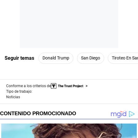
Seguir temas
Donald Trump
San Diego
Tiroteo En Sa
Conforme a los criterios de
Tipo de trabajo:
Noticias