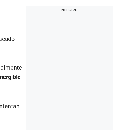
tacado
cialmente
umergible
intentan