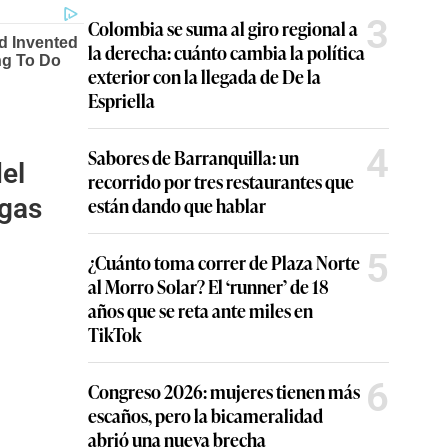
3
Colombia se suma al giro regional a
la derecha: cuánto cambia la política
exterior con la llegada de De la
Espriella
4
Sabores de Barranquilla: un
el
recorrido por tres restaurantes que
están dando que hablar
lgas
5
¿Cuánto toma correr de Plaza Norte
al Morro Solar? El ‘runner’ de 18
años que se reta ante miles en
TikTok
6
Congreso 2026: mujeres tienen más
escaños, pero la bicameralidad
abrió una nueva brecha