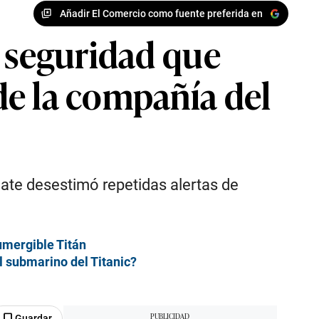
Añadir El Comercio como fuente preferida en
e seguridad que
de la compañía del
ate desestimó repetidas alertas de
umergible Titán
l submarino del Titanic?
Guardar