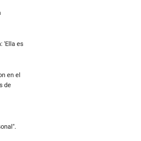
a
 'Ella es
on en el
s de
onal".