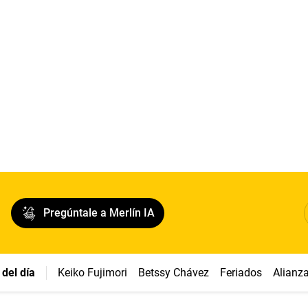
Pregúntale a Merlín IA
del día
Keiko Fujimori
Betssy Chávez
Feriados
Alianz