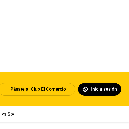
Pásate al Club El Comercio
Inicia sesión
a vs Sport Boys
Jorge Messi
Dólar
Papa León XIV
Congre