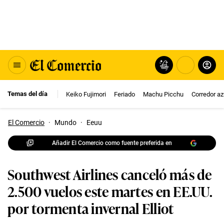
Temas del día
Keiko Fujimori
Feriado
Machu Picchu
Corredor az
El Comercio
·
Mundo
·
Eeuu
Añadir El Comercio como fuente preferida en
Southwest Airlines canceló más de
2.500 vuelos este martes en EE.UU.
por tormenta invernal Elliot