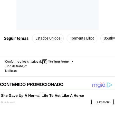
Seguir temas
Estados Unidos
Tormenta Elliot
Southw
Conforme a los criterios de
Tipo de trabajo:
Noticias