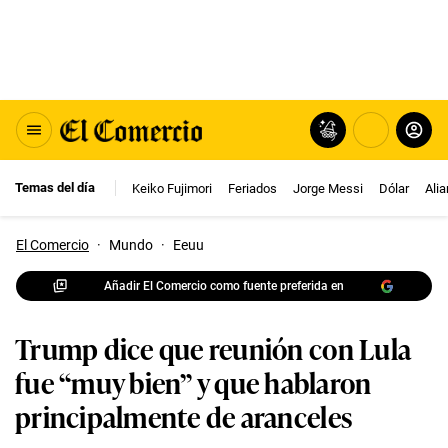
Temas del día
Keiko Fujimori
Feriados
Jorge Messi
Dólar
Ali
El Comercio
·
Mundo
·
Eeuu
Añadir El Comercio como fuente preferida en
Trump dice que reunión con Lula
fue “muy bien” y que hablaron
principalmente de aranceles