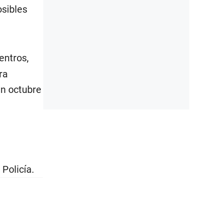
osibles
entros,
ra
en octubre
Policía.