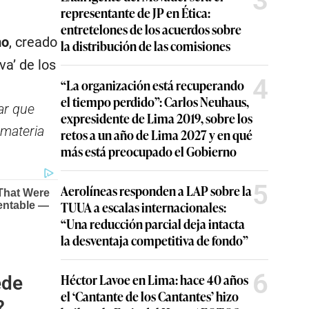
3
representante de JP en Ética:
entretelones de los acuerdos sobre
mo
, creado
la distribución de las comisiones
va’ de los
4
“La organización está recuperando
el tiempo perdido”: Carlos Neuhaus,
ar que
expresidente de Lima 2019, sobre los
 materia
retos a un año de Lima 2027 y en qué
más está preocupado el Gobierno
5
Aerolíneas responden a LAP sobre la
TUUA a escalas internacionales:
“Una reducción parcial deja intacta
la desventaja competitiva de fondo”
6
Héctor Lavoe en Lima: hace 40 años
ede
el ‘Cantante de los Cantantes’ hizo
?