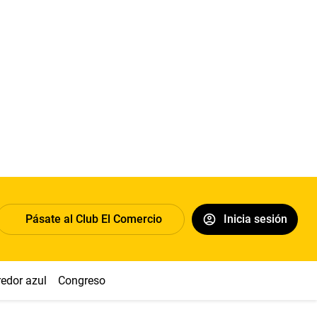
Pásate al Club El Comercio
Inicia sesión
redor azul
Congreso
Nasca
Acuña
Toledo
Sueldo míni