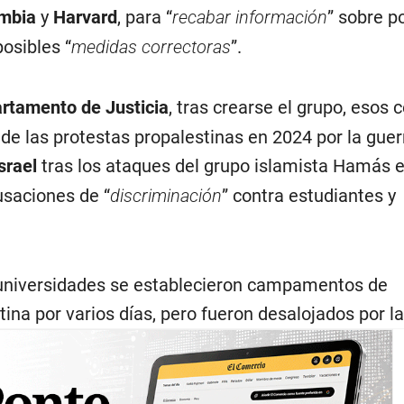
mbia
y
Harvard
, para “
recabar información
” sobre p
posibles “
medidas correctoras
”.
rtamento de Justicia
, tras crearse el grupo, esos c
de las protestas propalestinas en 2024 por la guer
srael
tras los ataques del grupo islamista Hamás 
usaciones de “
discriminación
” contra estudiantes y
 universidades se establecieron campamentos de
ina por varios días, pero fueron desalojados por la 