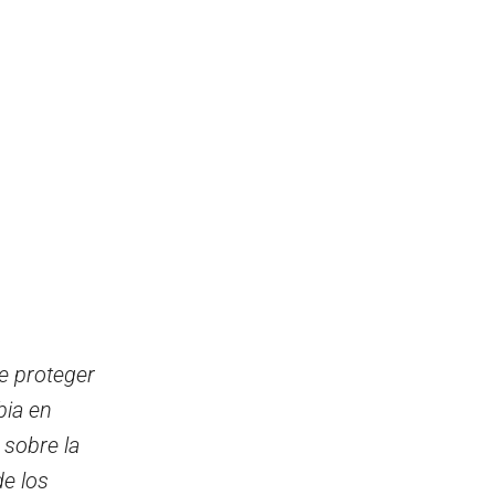
de proteger
bia en
 sobre la
de los