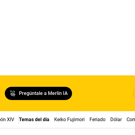
Pregúntale a Merlín IA
ón XIV
Temas del día
Keiko Fujimori
Feriado
Dólar
Cor