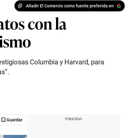
Añadir El Comercio como fuente preferida en
tos con la
tismo
prestigiosas Columbia y Harvard, para
as”.
Guardar