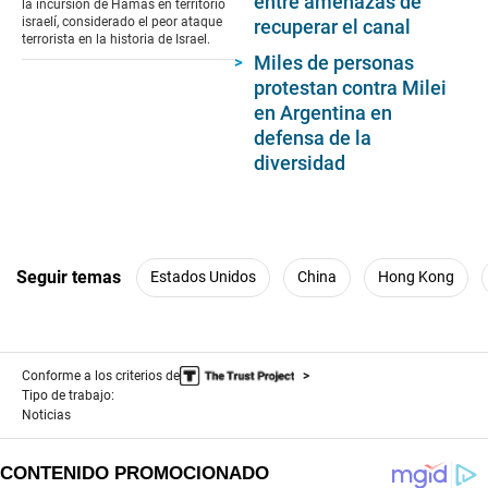
entre amenazas de
la incursión de Hamas en territorio
seconds
israelí, considerado el peor ataque
recuperar el canal
terrorista en la historia de Israel.
Miles de personas
protestan contra Milei
en Argentina en
defensa de la
diversidad
Seguir temas
Estados Unidos
China
Hong Kong
Conforme a los criterios de
Tipo de trabajo:
Noticias