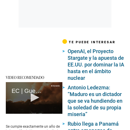
TE PUEDE INTERESAR
OpenAI, el Proyecto
Stargate y la apuesta de
EE.UU. por dominar la IA
hasta en el ámbito
VIDEO RECOMENDADO
nuclear
Antonio Ledezma:
EC | Guerra en Gaza: A un año del ataque mortal de Hamás en Israel (loop)
“Maduro es un dictador
que se va hundiendo en
la soledad de su propia
miseria”
0
seconds
Rubio llega a Panamá
of
Se cumple exactamente un año de
17