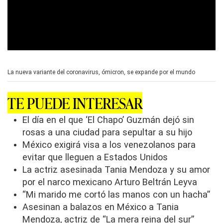
0
s
e
La nueva variante del coronavirus, ómicron, se expande por el mundo
c
o
n
TE PUEDE INTERESAR
d
s
o
El día en el que ‘El Chapo’ Guzmán dejó sin
f
rosas a una ciudad para sepultar a su hijo
0
s
México exigirá visa a los venezolanos para
e
evitar que lleguen a Estados Unidos
c
o
La actriz asesinada Tania Mendoza y su amor
n
d
por el narco mexicano Arturo Beltrán Leyva
s
“Mi marido me cortó las manos con un hacha”
Asesinan a balazos en México a Tania
Mendoza, actriz de “La mera reina del sur”