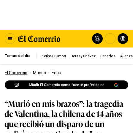
Temas del día
Keiko Fujimori
Betssy Chávez
Feriados
Alianza
El Comercio
·
Mundo
·
Eeuu
Añadir El Comercio como fuente preferida en
“Murió en mis brazos”: la tragedia
de Valentina, la chilena de 14 años
que recibió un disparo de un