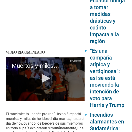
Ecuador obliga
a tomar
medidas
drásticas y
cuánto
impacta a la
región
“Es una
VIDEO RECOMENDADO
campaña
atípica y
Muertos y miles de heridos en explosión simultánea de beepers de miembros de Hezbolá
vertiginosa”:
así se está
moviendo la
intención de
voto para
0
Harris y Trump
seconds
of
Incendios
El movimiento libanés proiraní Hezbolá reportó
1
muertos y miles de heridos el día martes, hasta el
alarmantes en
minute,
día de hoy, cuando los beepers de sus miembros
36
Sudamérica:
en todo el país explotaron simultáneamente, una
seconds