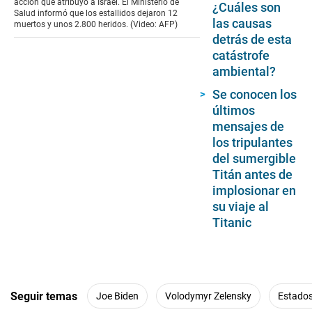
acción que atribuyó a Israel. El Ministerio de
¿Cuáles son
Salud informó que los estallidos dejaron 12
las causas
muertos y unos 2.800 heridos. (Video: AFP)
detrás de esta
catástrofe
ambiental?
Se conocen los
últimos
mensajes de
los tripulantes
del sumergible
Titán antes de
implosionar en
su viaje al
Titanic
Seguir temas
Joe Biden
Volodymyr Zelensky
Estados