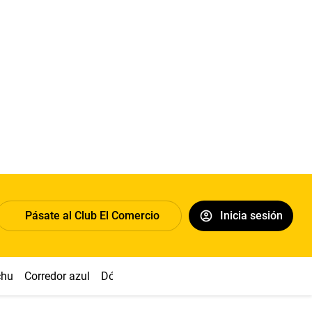
Pásate al Club El Comercio
Inicia sesión
chu
Corredor azul
Dólar
Congreso
Nasca
Acuña
Toled