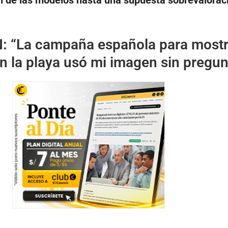
n de las modelos hasta una supuesta sobrevaloraci
N:
“La campaña española para mostr
n la playa usó mi imagen sin pregun