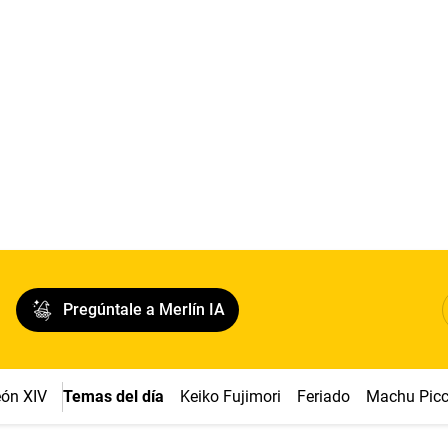
Pregúntale a Merlín IA
ón XIV
Temas del día
Keiko Fujimori
Feriado
Machu Pic