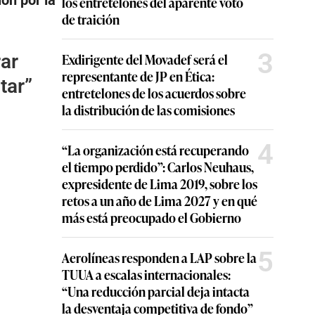
ón por la
los entretelones del aparente voto
de traición
3
Exdirigente del Movadef será el
ar
representante de JP en Ética:
tar”
entretelones de los acuerdos sobre
la distribución de las comisiones
4
“La organización está recuperando
el tiempo perdido”: Carlos Neuhaus,
expresidente de Lima 2019, sobre los
retos a un año de Lima 2027 y en qué
más está preocupado el Gobierno
5
Aerolíneas responden a LAP sobre la
TUUA a escalas internacionales:
“Una reducción parcial deja intacta
la desventaja competitiva de fondo”